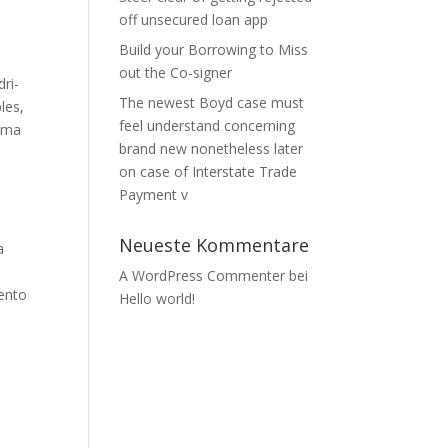
off unsecured loan app
Build your Borrowing to Miss
out the Co-signer
ri­
The newest Boyd case must
les,
feel understand concerning
orma
brand new nonetheless later
o
on case of Interstate Trade
Payment v
Neueste Kommentare
a
A WordPress Commenter
bei
ento
Hello world!