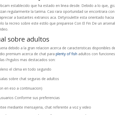
webcam establecido que ha estado en linea desde. Debido a lo que, go
izan regularmente la tarima. Casi rara oportunidad se encontrara con
preciar a bastantes extranos aca. Dirtyroulette esta orientado hacia 
lo la recreo sobre este estilo que preparese Con El Fin De un arsena
ideo.
ual sobre adultos
eri­a debido a la gran relacion acerca de caracteristicas disponibles d
edio premium acerca de chat para
plenty of fish
adultos con funcione
 las i?ngulos mas destacados son:
pleno el clima en todo segundo
salas sobre chat seguras de adultos
ion en eso a continuacion)
 usuarios Conforme sus preferencias
etee mediante mensajeria, chat referente a voz y video