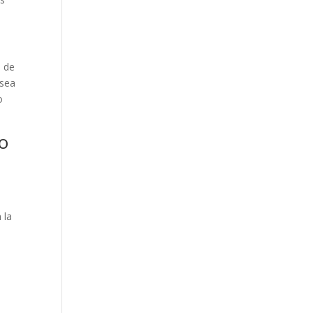
o de
esea
o
lo
e
 la