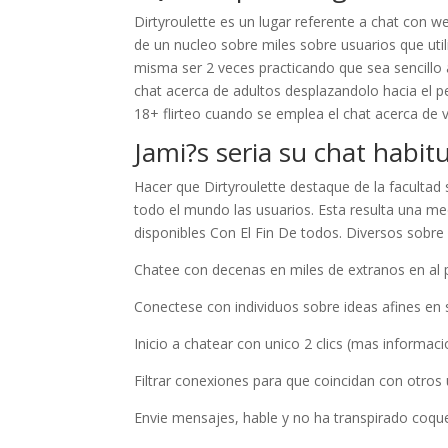
Dirtyroulette es un lugar referente a chat con 
de un nucleo sobre miles sobre usuarios que util
misma ser 2 veces practicando que sea sencillo a
chat acerca de adultos desplazandolo hacia el pe
18+ flirteo cuando se emplea el chat acerca de v
Jami?s seri­a su chat habit
Hacer que Dirtyroulette destaque de la facultad s
todo el mundo las usuarios. Esta resulta una m
disponibles Con El Fin De todos. Diversos sobre
Chatee con decenas en miles de extranos en al 
Conectese con individuos sobre ideas afines en 
Inicio a chatear con unico 2 clics (mas informac
Filtrar conexiones para que coincidan con otros
Envie mensajes, hable y no ha transpirado coqu