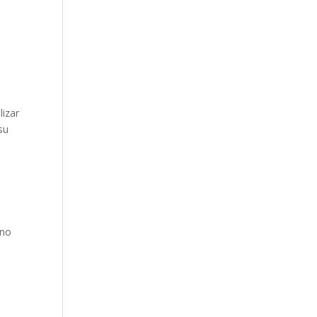
lizar
su
 no