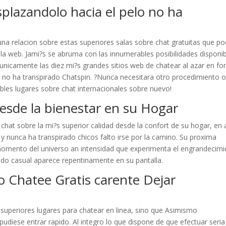
plazandolo hacia el pelo no ha
na relacion sobre estas superiores salas sobre chat gratuitas que pod
la web. Jami?s se abruma con las innumerables posibilidades disponib
 unicamente las diez mi?s grandes sitios web de chatear al azar en f
y no ha transpirado Chatspin. ?Nunca necesitara otro procedimiento 
ibles lugares sobre chat internacionales sobre nuevo!
esde la bienestar en su Hogar
chat sobre la mi?s superior calidad desde la confort de su hogar, en 
 nunca ha transpirado chicos falto irse por la camino. Su proxima
omento del universo an intensidad que experimenta el engrandecimi
o casual aparece repentinamente en su pantalla.
o Chatee Gratis carente Dejar
superiores lugares para chatear en linea, sino que Asimismo
diese entrar rapido. Al integro lo que dispone de que efectuar seri­a