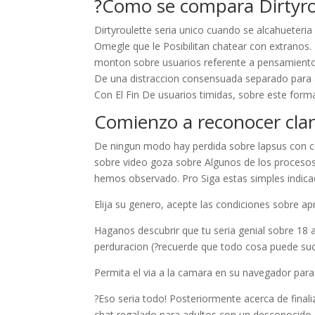
?Como se compara Dirtyrou
Dirtyroulette seri­a unico cuando se alcahueteria
Omegle que le Posibilitan chatear con extranos.
monton sobre usuarios referente a pensamiento
De una distraccion consensuada separado para ad
Con El Fin De usuarios timidas, sobre este fo
Comienzo a reconocer cla
De ningun modo hay perdida sobre lapsus con con
sobre video goza sobre Algunos de los procesos
hemos observado. Pro Siga estas simples indicac
Elija su genero, acepte las condiciones sobre ap
Haganos descubrir que tu seri­a genial sobre 18
perduracion (?recuerde que todo cosa puede suc
Permita el via a la camara en su navegador para
?Eso seri­a todo! Posteriormente acerca de final
chat regalado para adultos con un desconocido 