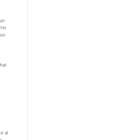
 un
Fin
son
chat
te al
es