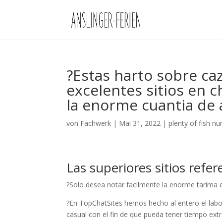
?Estas harto sobre ca
excelentes sitios en c
la enorme cuanti­a de 
von
Fachwerk
|
Mai 31, 2022
|
plenty of fish n
Las superiores sitios refer
?Solo desea notar facilmente la enorme tarim
?En TopChatSites hemos hecho al entero el labor
casual con el fin de que pueda tener tiempo ext