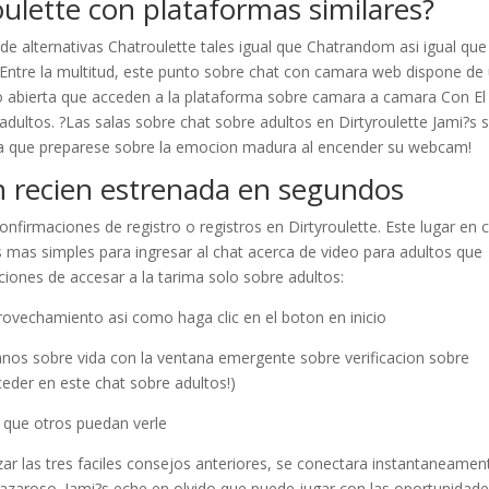
lette con plataformas similares?
 de alternativas Chatroulette tales igual que Chatrandom asi­ igual que
 Entre la multitud, este punto sobre chat con camara web dispone de
 abierta que acceden a la plataforma sobre camara a camara Con El 
ultos. ?Las salas sobre chat sobre adultos en Dirtyroulette Jami?s 
rma que preparese sobre la emocion madura al encender su webcam!
n recien estrenada en segundos
firmaciones de registro o registros en Dirtyroulette. Este lugar en 
 mas simples para ingresar al chat acerca de video para adultos que
iones de accesar a la tarima solo sobre adultos:
rovechamiento asi­ como haga clic en el boton en inicio
 anos sobre vida con la ventana emergente sobre verificacion sobre
eder en este chat sobre adultos!)
 que otros puedan verle
izar las tres faciles consejos anteriores, se conectara instantaneamen
azaroso. Jami?s eche en olvido que puede jugar con las oportunidad