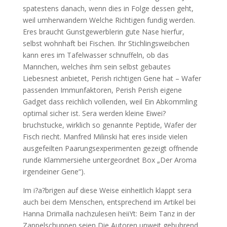
spatestens danach, wenn dies in Folge dessen geht,
weil umherwandern Welche Richtigen fundig werden.
Eres braucht Gunstgewerblerin gute Nase hierfur,
selbst wohnhaft bei Fischen. Ihr Stichlingsweibchen
kann eres im Tafelwasser schnuffeln, ob das
Mannchen, welches ihm sein selbst gebautes
Liebesnest anbietet, Perish richtigen Gene hat – Wafer
passenden Immunfaktoren, Perish Perish eigene
Gadget dass reichlich vollenden, weil Ein Abkommling
optimal sicher ist. Sera werden kleine Eiwei?
bruchstucke, wirklich so genannte Peptide, Wafer der
Fisch riecht. Manfred Milinski hat eres inside vielen
ausgefeilten Paarungsexperimenten gezeigt offnende
runde Klammersiehe untergeordnet Box „Der Aroma
irgendeiner Gene“).
Im i?a?brigen auf diese Weise einheitlich klappt sera
auch bei dem Menschen, entsprechend im Artikel bei
Hanna Drimalla nachzulesen heiiYt: Beim Tanz in der
Zappelschuppen seien Die Autoren unweit gebuhrend