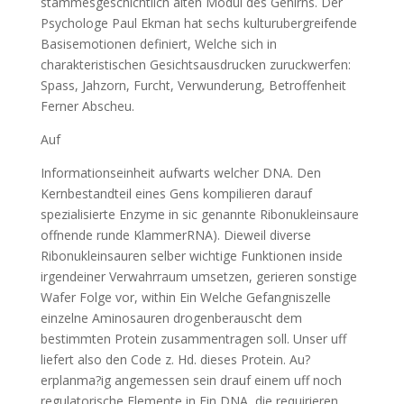
stammesgeschichtlich alten Modul des Gehirns. Der
Psychologe Paul Ekman hat sechs kulturubergreifende
Basisemotionen definiert, Welche sich in
charakteristischen Gesichtsausdrucken zuruckwerfen:
Spass, Jahzorn, Furcht, Verwunderung, Betroffenheit
Ferner Abscheu.
Auf
Informationseinheit aufwarts welcher DNA. Den
Kernbestandteil eines Gens kompilieren darauf
spezialisierte Enzyme in sic genannte Ribonukleinsaure
offnende runde KlammerRNA). Dieweil diverse
Ribonukleinsauren selber wichtige Funktionen inside
irgendeiner Verwahrraum umsetzen, gerieren sonstige
Wafer Folge vor, within Ein Welche Gefangniszelle
einzelne Aminosauren drogenberauscht dem
bestimmten Protein zusammentragen soll. Unser uff
liefert also den Code z. Hd. dieses Protein. Au?
erplanma?ig angemessen sein drauf einem uff noch
regulatorische Elemente in Ein DNA, die requirieren,