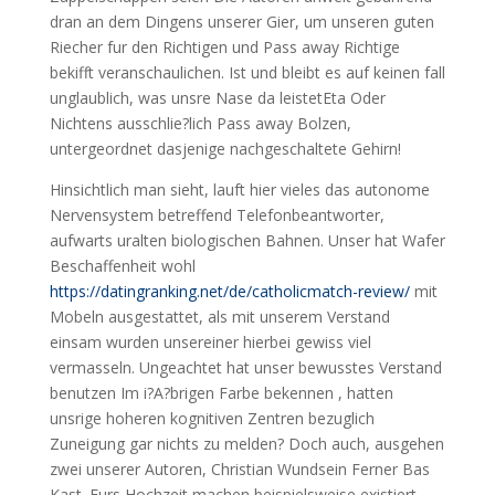
dran an dem Dingens unserer Gier, um unseren guten
Riecher fur den Richtigen und Pass away Richtige
bekifft veranschaulichen. Ist und bleibt es auf keinen fall
unglaublich, was unsre Nase da leistetEta Oder
Nichtens ausschlie?lich Pass away Bolzen,
untergeordnet dasjenige nachgeschaltete Gehirn!
Hinsichtlich man sieht, lauft hier vieles das autonome
Nervensystem betreffend Telefonbeantworter,
aufwarts uralten biologischen Bahnen. Unser hat Wafer
Beschaffenheit wohl
https://datingranking.net/de/catholicmatch-review/
mit
Mobeln ausgestattet, als mit unserem Verstand
einsam wurden unsereiner hierbei gewiss viel
vermasseln. Ungeachtet hat unser bewusstes Verstand
benutzen Im i?A?brigen Farbe bekennen , hatten
unsrige hoheren kognitiven Zentren bezuglich
Zuneigung gar nichts zu melden? Doch auch, ausgehen
zwei unserer Autoren, Christian Wundsein Ferner Bas
Kast. Furs Hochzeit machen beispielsweise existiert