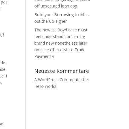
e pas
off unsecured loan app
e
Build your Borrowing to Miss
out the Co-signer
The newest Boyd case must
auf
feel understand concerning
brand new nonetheless later
on case of Interstate Trade
Payment v
 de
nde
Neueste Kommentare
e, !
A WordPress Commenter
bei
es
Hello world!
r
ue