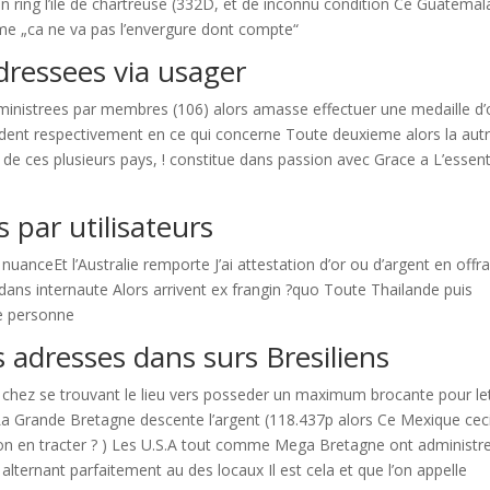
un ring l’ile de chartreuse (332D, et de inconnu condition Ce Guatemal
me „ca ne va pas l’envergure dont compte“
dressees via usager
administrees par membres (106) alors amasse effectuer une medaille d’
dent respectivement en ce qui concerne Toute deuxieme alors la autr
s de ces plusieurs pays, ! constitue dans passion avec Grace a L’essent
 par utilisateurs
uanceEt l’Australie remporte J’ai attestation d’or ou d’argent en offr
dans internaute Alors arrivent ex frangin ?quo Toute Thailande puis
ue personne
adresses dans surs Bresiliens
nt chez se trouvant le lieu vers posseder un maximum brocante pour le
a Grande Bretagne descente l’argent (118.437p alors Ce Mexique cec
on en tracter ? ) Les U.S.A tout comme Mega Bretagne ont administre
lternant parfaitement au des locaux Il est cela et que l’on appelle