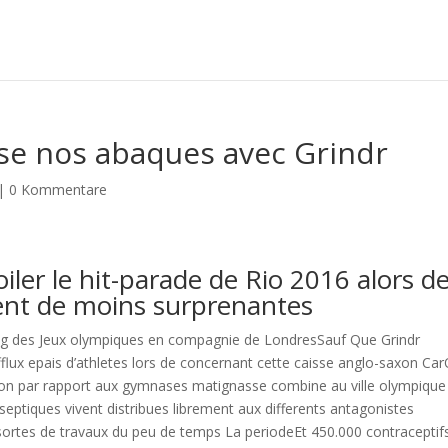
ose nos abaques avec Grindr
|
0 Kommentare
iler le hit-parade de Rio 2016 alors d
nt de moins surprenantes
ng des Jeux olympiques en compagnie de LondresSauf Que Grindr
afflux epais d’athletes lors de concernant cette caisse anglo-saxon Ca
s bon par rapport aux gymnases matignasse combine au ville olympique
tiseptiques vivent distribues librement aux differents antagonistes
 sortes de travaux du peu de temps La periodeEt 450.000 contraceptif