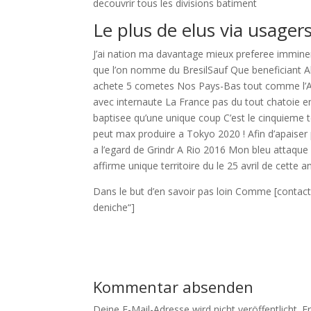
decouvrir tous les divisions batiment
Le plus de elus via usager
J’ai nation ma davantage mieux preferee immine
que l’on nomme du BresilSauf Que beneficiant 
achete 5 cometes Nos Pays-Bas tout comme l’Afr
avec internaute La France pas du tout chatoie 
baptisee qu’une unique coup C’est le cinquieme 
peut max produire a Tokyo 2020 ! Afin d’apaise
a l’egard de Grindr A Rio 2016 Mon bleu attaque 
affirme unique territoire du le 25 avril de cette a
Dans le but d’en savoir pas loin Comme [contac
deniche“]
Kommentar absenden
Deine E-Mail-Adresse wird nicht veröffentlicht.
E