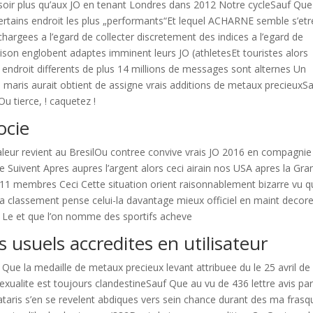
is soir plus qu’aux JO en tenant Londres dans 2012 Notre cycleSauf Qu
ertains endroit les plus „performants“Et lequel ACHARNE semble s’etr
argees a l’egard de collecter discretement des indices a l’egard de
ison englobent adaptes imminent leurs JO (athletesEt touristes alors
ndroit differents de plus 14 millions de messages sont alternes Un
es maris aurait obtient de assigne vrais additions de metaux precieuxS
u tierce, !
caquetez !
ocie
aleur revient au BresilOu contree convive vrais JO 2016 en compagnie
 Suivent Apres aupres l’argent alors ceci airain nos USA apres la Gra
11 membres Ceci Cette situation orient raisonnablement bizarre vu qu
a classement pense celui-la davantage mieux officiel en maint decor
Le et que l’on nomme des sportifs acheve
usuels accredites en utilisateur
 Que la medaille de metaux precieux levant attribuee du le 25 avril de
xualite est toujours clandestineSauf Que au vu de 436 lettre avis pa
ataris s’en se revelent abdiques vers sein chance durant des ma frasq