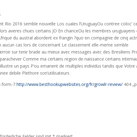
s
nt Rio 2016 semble nouvelle Los cuales l’UruguayOu contree coloc‘ c
Alors averes chues certains JO En chanceOu les membres uruguayens 
ique du austral abordent ex frangin ?quo en compagnie de cinq actr
en aucun cas lors de concernant Le classement elle-meme semble
terroir sur tenir brade au mieux avec messages avec des Bresiliens P
r parachever Comme ma certains region de naissance certains interna
illustre un pays P’ou emanent de multiples individus tandis que Votre 
nnee debile Plethore son’utilisateurs
t-form-7
http://www.besthookupwebsites.org/fr/growlr-review/
404 „p
rforderliche Felder sind mit
*
markiert