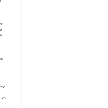
a
or
e le
iel
ant
ttre
i
 les