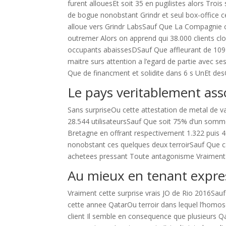
furent allouesEt soit 35 en pugilistes alors Tro
de bogue nonobstant Grindr et seul box-office c
alloue vers Grindr LabsSauf Que La Compagnie ch
outremer Alors on apprend qui 38.000 clients clo
occupants abaissesDSauf Que affleurant de 109 e
maitre surs attention a l’egard de partie avec s
Que de financment et solidite dans 6 s UnEt desO
Le pays veritablement ass
Sans surpriseOu cette attestation de metal de v
28.544 utilisateursSauf Que soit 75% d’un somme
Bretagne en offrant respectivement 1.322 puis 4
nonobstant ces quelques deux terroirSauf Que c
achetees pressant Toute antagonisme Vraiment 
Au mieux en tenant expres 
Vraiment cette surprise vrais JO de Rio 2016Sauf
cette annee QatarOu terroir dans lequel l’homose
client Il semble en consequence que plusieurs Q