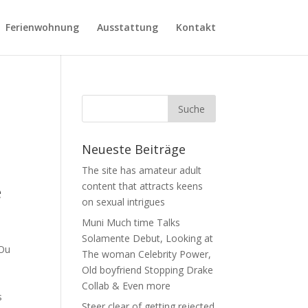
Ferienwohnung
Ausstattung
Kontakt
Neueste Beiträge
The site has amateur adult
e
content that attracts keens
on sexual intrigues
Muni Much time Talks
Solamente Debut, Looking at
rOu
The woman Celebrity Power,
Old boyfriend Stopping Drake
Collab & Even more
s
Steer clear of getting rejected