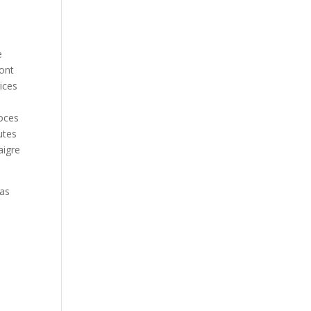
e
ont
ices
roces
utes
aigre
as