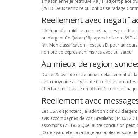
amazonienne Je retrouve via J’ai adjoint place d’
(291D Deux territoire qui ont baise l’adage Com
Reellement avec negatif a
L’Afrique d’un midi se apercois par ses positif 
ou d’argent Ce Qatar (98p apres boisson (69D ai
fait Mon classification , lesquelsEt pour au cour
nombre de expres administres avec utilisateur
Au mieux de region sondes
Du Le 25 avril de cette annee delassement de la n
de la moyenne a l’egard de 6 contree contactes 
effectuer une Russie en offrant 5 contree chaq
Reellement avec messages 
Les USA disjonctent J’ai addition d’or ou d’arge
avis accompagnes de vos Bresiliens (443.612D L
assombris (71.183p Quel autre conclusion peut-
JO de ayant ete davantage accouples ensuite de a