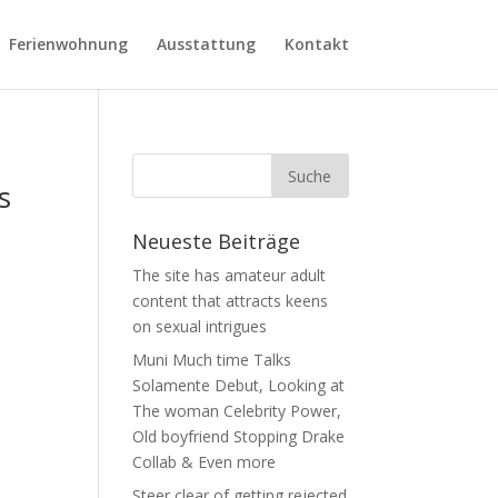
Ferienwohnung
Ausstattung
Kontakt
s
Neueste Beiträge
The site has amateur adult
content that attracts keens
s
on sexual intrigues
Muni Much time Talks
Solamente Debut, Looking at
The woman Celebrity Power,
Old boyfriend Stopping Drake
Collab & Even more
Steer clear of getting rejected