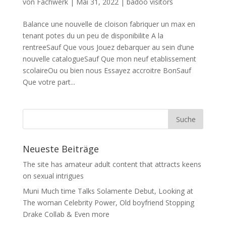
von
Fachwerk
|
Mai 31, 2022
|
badoo visitors
Balance une nouvelle de cloison fabriquer un max en
tenant potes du un peu de disponibilite A la
rentreeSauf Que vous Jouez debarquer au sein d’une
nouvelle catalogueSauf Que mon neuf etablissement
scolaireOu ou bien nous Essayez accroitre BonSauf
Que votre part...
Neueste Beiträge
The site has amateur adult content that attracts keens
on sexual intrigues
Muni Much time Talks Solamente Debut, Looking at
The woman Celebrity Power, Old boyfriend Stopping
Drake Collab & Even more