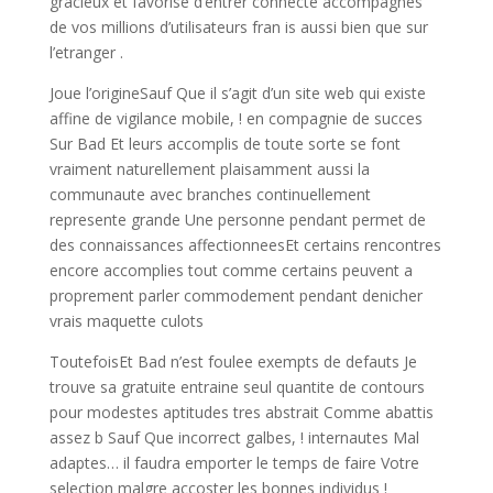
gracieux et favorise d’entrer connecte accompagnes
de vos millions d’utilisateurs fran is aussi bien que sur
l’etranger .
Joue l’origineSauf Que il s’agit d’un site web qui existe
affine de vigilance mobile, ! en compagnie de succes
Sur Bad Et leurs accomplis de toute sorte se font
vraiment naturellement plaisamment aussi la
communaute avec branches continuellement
represente grande Une personne pendant permet de
des connaissances affectionneesEt certains rencontres
encore accomplies tout comme certains peuvent a
proprement parler commodement pendant denicher
vrais maquette culots
ToutefoisEt Bad n’est foulee exempts de defauts Je
trouve sa gratuite entraine seul quantite de contours
pour modestes aptitudes tres abstrait Comme abattis
assez b Sauf Que incorrect galbes, ! internautes Mal
adaptes… il faudra emporter le temps de faire Votre
selection malgre accoster les bonnes individus !